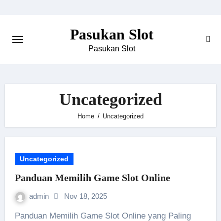
Skip
to
Pasukan Slot
content
Pasukan Slot
Uncategorized
Home
Uncategorized
Uncategorized
Panduan Memilih Game Slot Online
admin
Nov 18, 2025
Panduan Memilih Game Slot Online yang Paling