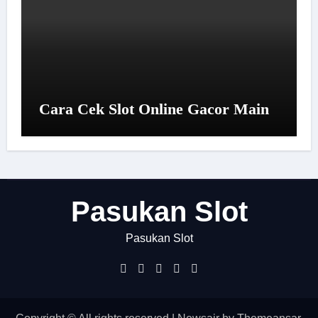
Cara Cek Slot Online Gacor Main
Pasukan Slot
Pasukan Slot