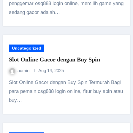
penggemar osg888 login online, memilih game yang
sedang gacor adalah…
Uncategorized
Slot Online Gacor dengan Buy Spin
admin
Aug 14, 2025
Slot Online Gacor dengan Buy Spin Termurah Bagi
para pemain osg888 login online, fitur buy spin atau
buy…