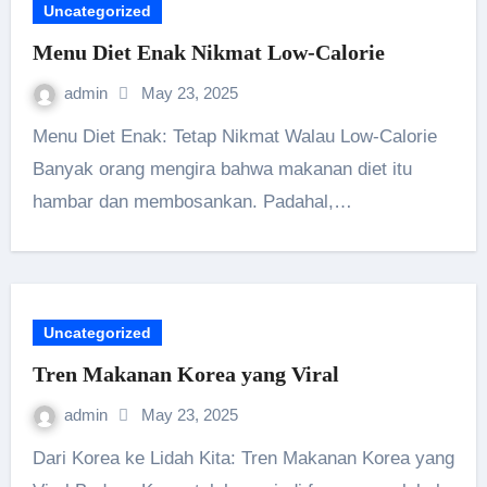
Uncategorized
Menu Diet Enak Nikmat Low-Calorie
admin
May 23, 2025
Menu Diet Enak: Tetap Nikmat Walau Low-Calorie
Banyak orang mengira bahwa makanan diet itu
hambar dan membosankan. Padahal,…
Uncategorized
Tren Makanan Korea yang Viral
admin
May 23, 2025
Dari Korea ke Lidah Kita: Tren Makanan Korea yang