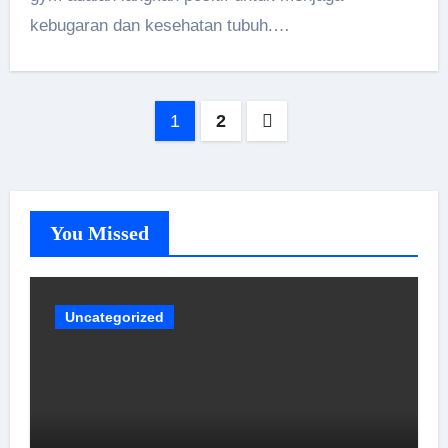
kebugaran dan kesehatan tubuh.…
Posts
1
2
pagination
You Missed
Uncategorized