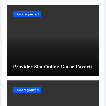
Uncategorized
Provider Slot Online Gacor Favorit
Uncategorized